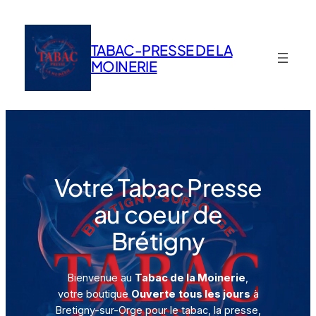
Aller
au
contenu
TABAC-PRESSE DE LA
MOINERIE
Votre Tabac Presse
au coeur de
Brétigny
Bienvenue au
Tabac de la Moinerie
,
votre boutique
Ouverte
tous les jours
à
Bretigny-sur-Orge pour le tabac, la presse,